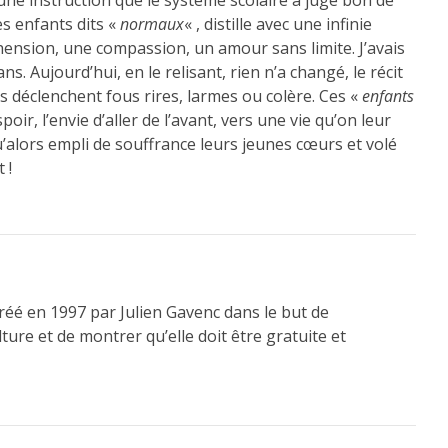
’une instruction que le système scolaire a jugé bon de
s enfants dits «
normaux
« , distille avec une infinie
ension, une compassion, un amour sans limite. J’avais
ns. Aujourd’hui, en le relisant, rien n’a changé, le récit
s déclenchent fous rires, larmes ou colère. Ces «
enfants
oir, l’envie d’aller de l’avant, vers une vie qu’on leur
qu’alors empli de souffrance leurs jeunes cœurs et volé
 !
réé en 1997 par Julien Gavenc dans le but de
ture et de montrer qu’elle doit être gratuite et