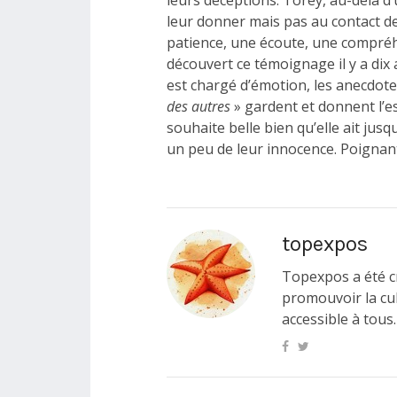
leurs déceptions. Torey, au-delà d
leur donner mais pas au contact de
patience, une écoute, une compréh
découvert ce témoignage il y a dix a
est chargé d’émotion, les anecdote
des autres
» gardent et donnent l’esp
souhaite belle bien qu’elle ait jus
un peu de leur innocence. Poignant
topexpos
Topexpos a été c
promouvoir la cul
accessible à tous.